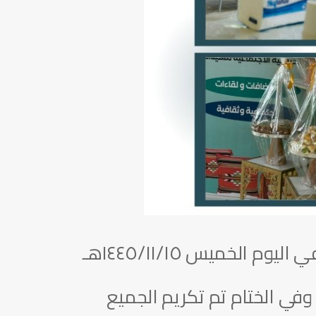
الديوانية الاجتماعية للسيدات ” اكرام ” في جمعية التنمية الاهلية بالخالديه تحتفي اليوم الخميس ١٤٤٥/١١/١٥هـ
في الختام تم تكريم الجميع