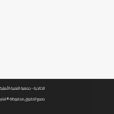
الخالدية - جمعية التنمية الأهلية 
جميع الحقوق محفوظة © لشركة emecode