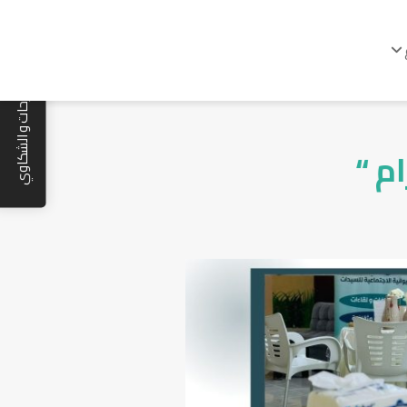
المقترحات و الشكاوي
م “